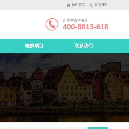
返回首页
联系我们
24小时咨询电话
400-8813-618
舞狮项目
联系我们